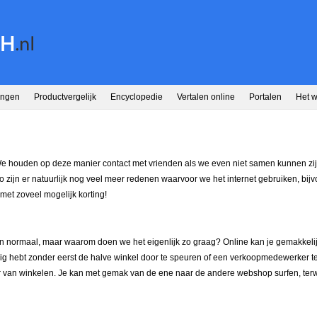
ingen
Productvergelijk
Encyclopedie
Vertalen online
Portalen
Het 
We houden op deze manier contact met vrienden als we even niet samen kunnen zi
o zijn er natuurlijk nog veel meer redenen waarvoor we het internet gebruiken, bij
met zoveel mogelijk korting!
n normaal, maar waarom doen we het eigenlijk zo graag? Online kan je gemakkeli
odig hebt zonder eerst de halve winkel door te speuren of een verkoopmedewerker te 
an winkelen. Je kan met gemak van de ene naar de andere webshop surfen, terwijl 