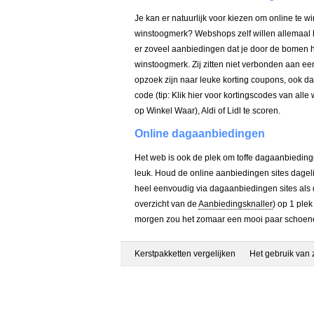
Je kan er natuurlijk voor kiezen om online te 
winstoogmerk? Webshops zelf willen allemaal het
er zoveel aanbiedingen dat je door de bomen h
winstoogmerk. Zij zitten niet verbonden aan een
opzoek zijn naar leuke korting coupons, ook dan
code (tip: Klik hier voor kortingscodes van al
op Winkel Waar), Aldi of Lidl te scoren.
Online dagaanbiedingen
Het web is ook de plek om toffe dagaanbiedingen
leuk. Houd de online aanbiedingen sites dagel
heel eenvoudig via dagaanbiedingen sites als 
overzicht van de
Aanbiedingsknaller
) op 1 ple
morgen zou het zomaar een mooi paar schoenen 
Kerstpakketten vergelijken
Het gebruik van