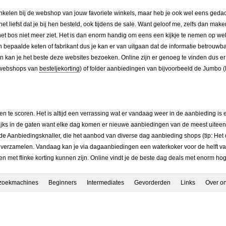
winkelen bij de webshop van jouw favoriete winkels, maar heb je ook wel eens ged
 liefst dat je bij hen besteld, ook tijdens de sale. Want geloof me, zelfs dan make
et bos niet meer ziet. Het is dan enorm handig om eens een kijkje te nemen op we
 bepaalde keten of fabrikant dus je kan er van uitgaan dat de informatie betrouwba
 kan je het beste deze websites bezoeken. Online zijn er genoeg te vinden dus er is
le webshops van
besteljekorting
) of folder aanbiedingen van bijvoorbeeld de Jumbo (
 te scoren. Het is altijd een verrassing wat er vandaag weer in de aanbieding is e
ijks in de gaten want elke dag komen er nieuwe aanbiedingen van de meest uiteen
de Aanbiedingsknaller, die het aanbod van diverse dag aanbieding shops (tip: Het
k verzamelen. Vandaag kan je via dagaanbiedingen een waterkoker voor de helft v
met flinke korting kunnen zijn. Online vindt je de beste dag deals met enorm hog
 zoekmachines
Beginners
Intermediates
Gevorderden
Links
Over o