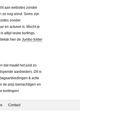
acht aan websites zonder
n ze nog winst. Soms zijn
bsites zonder
ar en actueel is. Mocht je
 altijd leuke kortings
Bekijk hier de
Jumbo folder
n dat maakt het juist zo
lopende aanbieders. Dit is
 dagaanbiedingen & actie
an de prijs bemachtigen en
e kortingen!
ns
Contact