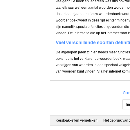
veelgebruikt boek en iedereen was dus ook we
taal elk jaar wel een aantal woorden worden to
dat er ieder jaar een nieuw woordenboek word
woordenboek wordt in deze tijd echter minder va
zijn namelijk speciale functies uitgevonden di
vinden. De informatie die op het internet staat
Veel verschillende soorten definit
De afgelopen jaren zijn er steeds meer functi
bekende is het verklarende woordenboek, waarbi
verkrijgen van woorden in een speciaal vakgebi
van woorden kunt vinden. Via het internet kom 
Zoe
Kerstpakketten vergelijken
Het gebruik van