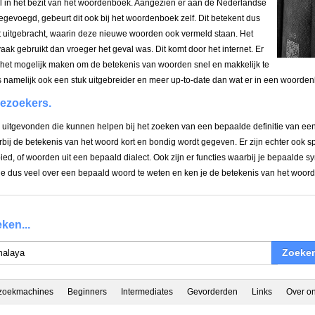
l in het bezit van het woordenboek. Aangezien er aan de Nederlandse
egevoegd, gebeurt dit ook bij het woordenboek zelf. Dit betekent dus
t uitgebracht, waarin deze nieuwe woorden ook vermeld staan. Het
ak gebruikt dan vroeger het geval was. Dit komt door het internet. Er
e het mogelijk maken om de betekenis van woorden snel en makkelijk te
 is namelijk ook een stuk uitgebreider en meer up-to-date dan wat er in een woorde
iezoekers.
es uitgevonden die kunnen helpen bij het zoeken van een bepaalde definitie van e
j de betekenis van het woord kort en bondig wordt gegeven. Er zijn echter ook spe
ed, of woorden uit een bepaald dialect. Ook zijn er functies waarbij je bepaalde s
je dus veel over een bepaald woord te weten en ken je de betekenis van het woord 
ken...
Zoeke
 zoekmachines
Beginners
Intermediates
Gevorderden
Links
Over o