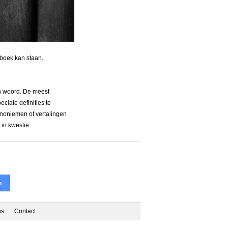
nboek kan staan.
en woord. De meest
ciale definities te
ynoniemen of vertalingen
in kwestie.
n
ns
Contact