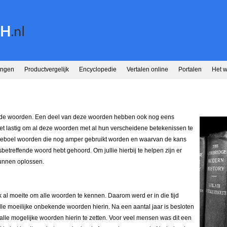
ingen
Productvergelijk
Encyclopedie
Vertalen online
Portalen
Het 
lende woorden. Een deel van deze woorden hebben ook nog eens
t lastig om al deze woorden met al hun verscheidene betekenissen te
eleboel woorden die nog amper gebruikt worden en waarvan de kans
esbetreffende woord hebt gehoord. Om jullie hierbij te helpen zijn er
kunnen oplossen.
al moeite om alle woorden te kennen. Daarom werd er in die tijd
e moeilijke onbekende woorden hierin. Na een aantal jaar is besloten
alle mogelijke woorden hierin te zetten. Voor veel mensen was dit een