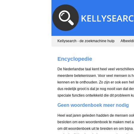
Kellysearch - de zoekmachine hulp
Afbeeld
Encyclopedie
De Nederlandse taal kent heel veel verschil
meerdere betekenissen. Voor veel mensen is he
kennen en te onthouden. Zo zijn er ook een h
dus redelijk groot is dat je nog nooit van dat d
speciale functies ontwikkeld die dit probleem 
Geen woordenboek meer nodig
Heel wat jaren geleden hadden de mensen ook 
besloten om een woordenboek te maken met all
om dit woordenboek uit te breiden en om bijna 